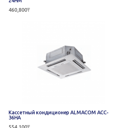
24HM
460,800
₸
Кассетный кондиционер ALMACOM ACC-
36HA
554,100
₸