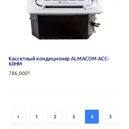
Кассетный кондиционер ALMACOM ACC-
60HM
786,000
₸
1
2
3
4
5